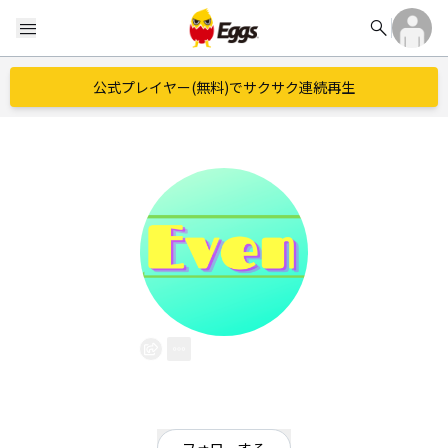
search
menu
公式プレイヤー(無料)でサクサク連続再生
Even
EggsID：
Evenho3373
33
フォロワー