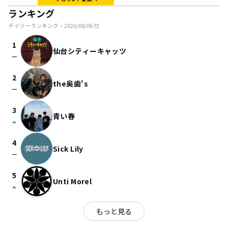
ランキング
デイリーランキング・
2026/08/06
付
1
仙台シティーキャッツ
check_indeterminate_small
2
the奥歯's
check_indeterminate_small
3
青い春
arrow_drop_up
4
Sick Lily
check_indeterminate_small
5
Unti Morel
arrow_drop_up
もっと見る