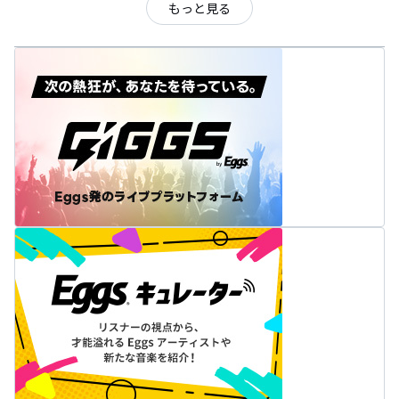
もっと見る