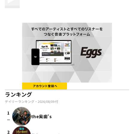
ランキング
デイリーランキング・
2026/08/09
付
1
the奥歯's
check_indeterminate_small
2