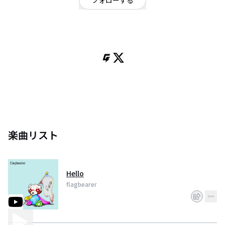
フォローする
東京都
flagbearer(フラッグベアラー)公式アカウント aki @aki_FB_Vo Tommy
@tommy_FB_Dr Instagram: https://t.co/FxN61cnkbJ
楽曲リスト
Hello
flagbearer