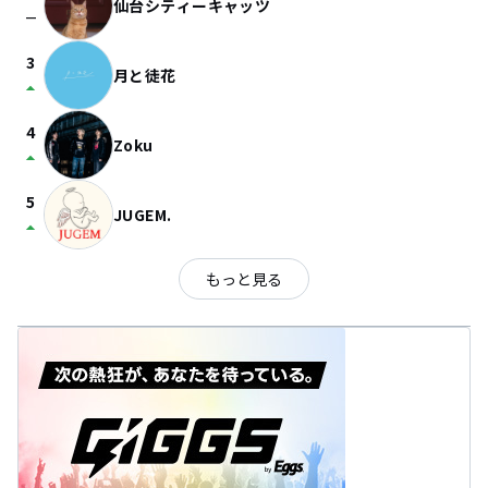
仙台シティーキャッツ
check_indeterminate_small
3
月と徒花
arrow_drop_up
4
Zoku
arrow_drop_up
5
JUGEM.
arrow_drop_up
もっと見る