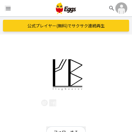
search
menu
公式プレイヤー(無料)でサクサク連続再生
flagbearer
EggsID：
FB_official_jp
1
フォロワー