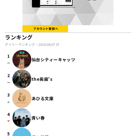
ランキング
デイリーランキング・
2026/08/07
付
1
仙台シティーキャッツ
check_indeterminate_small
2
the奥歯's
check_indeterminate_small
3
あひる文庫
arrow_drop_up
4
青い春
arrow_drop_down
5