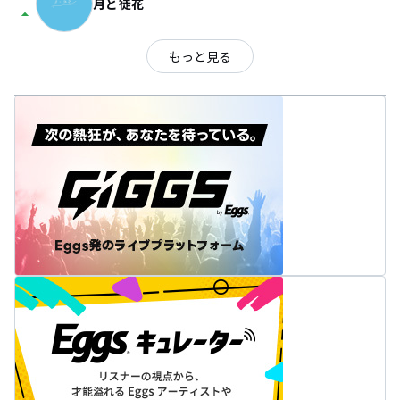
月と徒花
arrow_drop_up
もっと見る