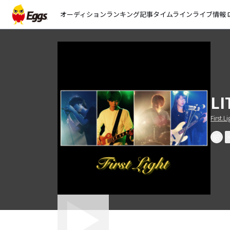
オーディション
ランキング
記事
タイムライン
ライブ情報
open_
LI
First.Li