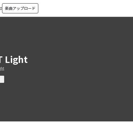
楽曲アップロード
in_new
T Light
ght