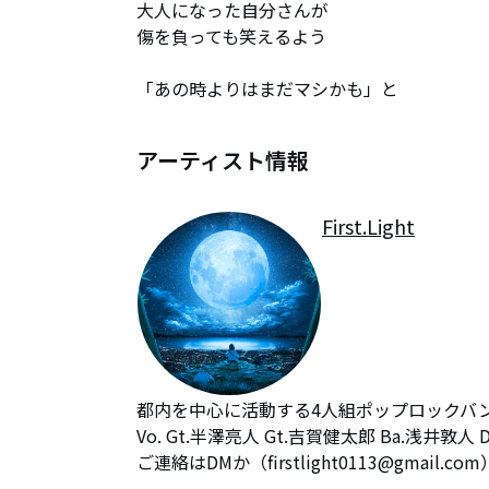
大人になった自分さんが

傷を負っても笑えるよう

「あの時よりはまだマシかも」と
アーティスト情報
First.Light
都内を中心に活動する4人組ポップロックバン
Vo. Gt.半澤亮人 Gt.吉賀健太郎 Ba.浅井敦人 D
ご連絡はDMか（firstlight0113@gmail