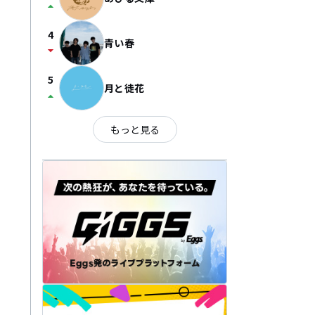
arrow_drop_up
4
青い春
arrow_drop_down
5
月と徒花
arrow_drop_up
もっと見る