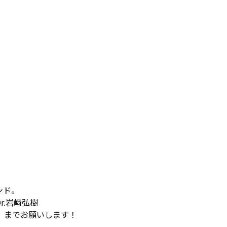
ド。

r.岩﨑弘樹 

.com）までお願いします！