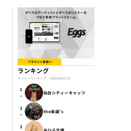
ランキング
デイリーランキング・
2026/08/07
付
1
仙台シティーキャッツ
check_indeterminate_small
2
the奥歯's
check_indeterminate_small
3
あひる文庫