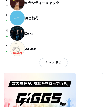
仙台シティーキャッツ
check_indeterminate_small
3
月と徒花
arrow_drop_up
4
Zoku
arrow_drop_up
5
JUGEM.
arrow_drop_up
もっと見る