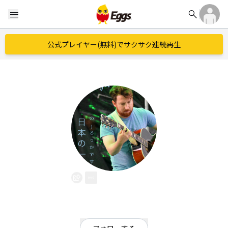
search
menu
公式プレイヤー(無料)でサクサク連続再生
Gaijinja
EggsID：
Gaijinja
0
フォロワー