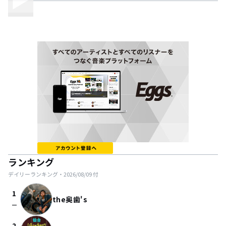
ランキング
デイリーランキング・
2026/08/09
付
1
the奥歯's
check_indeterminate_small
2