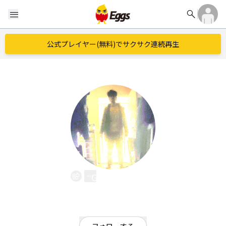
search
menu
公式プレイヤー(無料)でサクサク連続再生
GlitchFace
EggsID：
GlitchFace
0
フォロワー