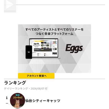
ランキング
デイリーランキング・
2026/08/07
付
1
仙台シティーキャッツ
check_indeterminate_small