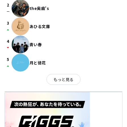
2
the奥歯's
check_indeterminate_small
3
あひる文庫
arrow_drop_up
4
青い春
arrow_drop_down
5
月と徒花
arrow_drop_up
もっと見る