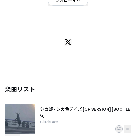
フォローする
ダンス・エレクトロ
/
オルタナティブ
/
EDM, DnB
OFFICIAL WEBSITE
日本の音楽文化に惹かれ、歌手と仕事をしたい（したくない）中東ヨーロッ
パ出身の初級音楽プロデューサー
楽曲リスト
シカ部 - シカ色デイズ [OP VERSION] [BOOTLE
G]
GlitchFace