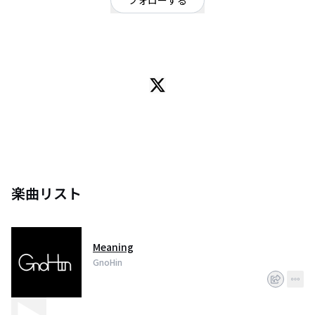
フォローする
三重県
ロック
/
ポップ
三重県出身の５ピースロックバンドです。名古屋を中心に活動してます。
楽曲リスト
Meaning
GnoHin