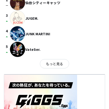
仙台シティーキャッツ
check_indeterminate_small
3
JUGEM.
arrow_drop_up
4
JUNK MARTINI
arrow_drop_up
5
Vatelier.
arrow_drop_up
もっと見る