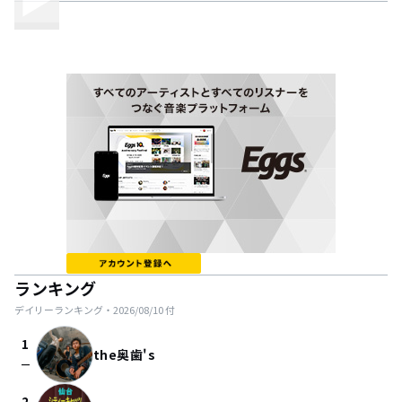
ランキング
デイリーランキング・
2026/08/10
付
1
the奥歯's
check_indeterminate_small
2