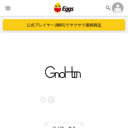
search
menu
公式プレイヤー(無料)でサクサク連続再生
GnoHin
EggsID：
GnoHin
2
フォロワー