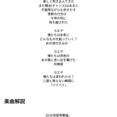
新しく吹き込んできた

まだ機会(チャンス)はあると

不器用ながらも歩きだす

季節の行方は　

今年の秋に

持ち越された

カエデ

僕たちは未来に

どんなものを創っていく？

あの頃のきみは… 

カエデ

僕たちは赤色の

あの葉に思い出を繋げた

秋模様

カエデ

僕たちは変われたか？

二度と戻らない瞬間に

「バイバイ」
楽曲解説
2020年度考案曲。
