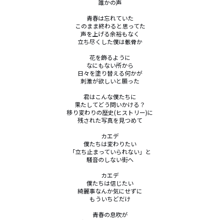
誰かの声

青春は忘れていた

このまま終わると思ってた

声を上げる余裕もなく

立ち尽くした僕は骸骨か

花を飾るように

なにもない所から

日々を塗り替える何かが

刺激が欲しいと願った

君はこんな僕たちに

果たしてどう問いかける？

移り変わりの歴史(ヒストリー)に

残された写真を見つめて

カエデ

僕たちは変わりたい

「立ち止まっていられない」と

騒音のしない街へ

カエデ

僕たちは信じたい

綺麗事なんか気にせずに

もういちどだけ

青春の息吹が
