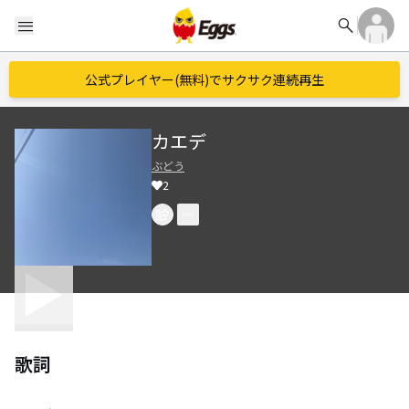
search
menu
公式プレイヤー(無料)でサクサク連続再生
カエデ
ぶどう
2
歌詞