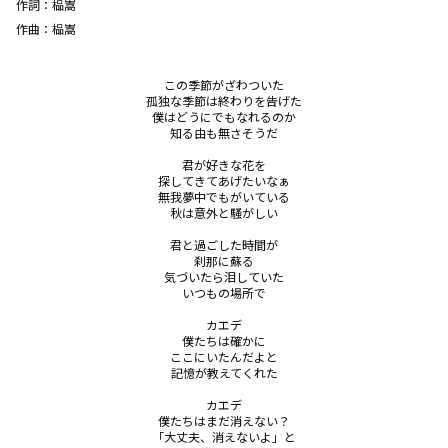
作詞：
榀嵩
作曲：
榀嵩
この季節がざわついた

孤独な季節は終わりを告げた

僕はどうにでもなれるのか

知る由も無さそうだ

君が好きな花を

探してきてあげたいなぁ

無我夢中でもがいている

秋は意外と騒がしい

君と過ごした時間が

刹那に蘇る

気づいたら泪していた

いつもの場所で

カエデ

僕たちは確かに

ここにいたんだよと

記憶が教えてくれた

カエデ

僕たちはまだ消えない？

「大丈夫、消えないよ」と
