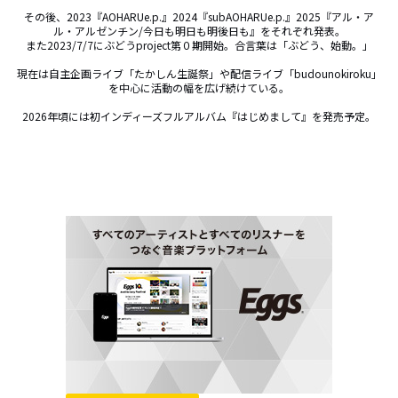
その後、2023『AOHARUe.p.』2024『subAOHARUe.p.』2025『アル・ア
ル・アルゼンチン/今日も明日も明後日も』をそれぞれ発表。

また2023/7/7にぶどうproject第０期開始。合言葉は「ぶどう、始動。」

現在は自主企画ライブ「たかしん生誕祭」や配信ライブ「budounokiroku」
を中心に活動の幅を広げ続けている。

2026年頃には初インディーズフルアルバム『はじめまして』を発売予定。