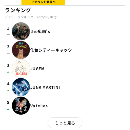
ランキング
デイリーランキング・
2026/08/10
付
1
the奥歯's
check_indeterminate_small
2
仙台シティーキャッツ
check_indeterminate_small
3
JUGEM.
arrow_drop_up
4
JUNK MARTINI
arrow_drop_up
5
Vatelier.
arrow_drop_up
もっと見る