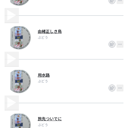
由緒正しき鳥
ぶどう
用水路
ぶどう
旅先ついでに
ぶどう