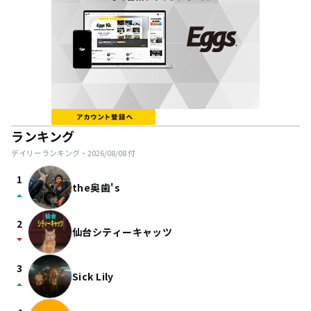
ランキング
デイリーランキング・
2026/08/08
付
1
the奥歯's
arrow_drop_up
2
仙台シティーキャッツ
arrow_drop_down
3
Sick Lily
arrow_drop_up