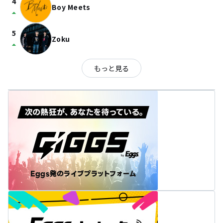
4
Boy Meets
arrow_drop_up
5
Zoku
arrow_drop_up
もっと見る