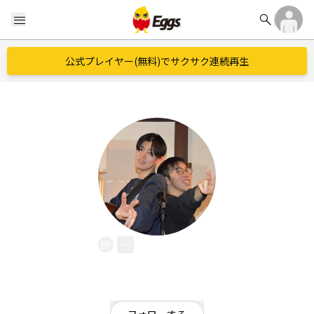
search
menu
公式プレイヤー(無料)でサクサク連続再生
ぶどう
EggsID：
Grape_project
3
フォロワー