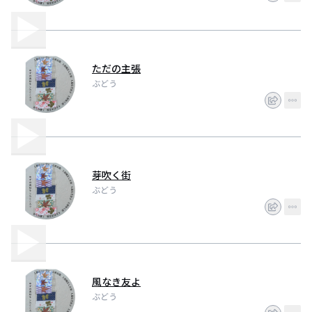
ただの主張
ぶどう
芽吹く街
ぶどう
風なき友よ
ぶどう