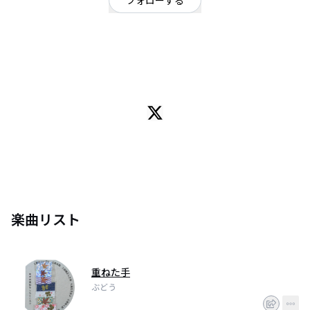
フォローする
山梨県
ポップ
/
オルタナティブ
OFFICIAL WEBSITE
member
たかしん…Vocal
そーちゃん…Guitar
主な経歴
2020/9/3 初派生曲「晴れたら」のLive Music Videoを発表。
(たかしんソロ時代)
その後、2023『AOHARUe.p.』2024『subAOHARUe.p.』2025『アル・ア
ル・アルゼンチン/今日も明日も明後日も』をそれぞれ発表。
また2023/7/7にぶどうproject第０期開始。合言葉は「ぶどう、始動。」
楽曲リスト
現在は自主企画ライブ「たかしん生誕祭」や配信ライブ「budounokiroku」
を中心に活動の幅を広げ続けている。
2026年頃には初インディーズフルアルバム『はじめまして』を発売予定。
重ねた手
ぶどう