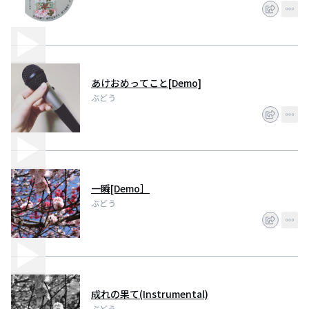
あけおめってこと[Demo]
ぶどう
一瞬[Demo］
ぶどう
成れの果て(Instrumental)
ぶどう