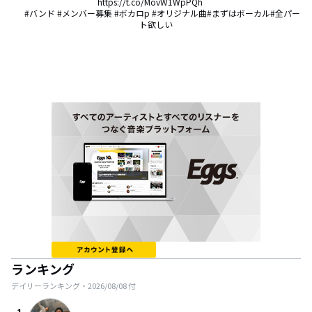
 https://t.co/MovW1WpPQh       

      #バンド #メンバー募集 #ボカロp #オリジナル曲#まずはボーカル#全パー
ト欲しい
ランキング
デイリーランキング・
2026/08/08
付