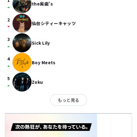
1
the奥歯's
arrow_drop_up
2
仙台シティーキャッツ
arrow_drop_down
3
Sick Lily
arrow_drop_up
4
Boy Meets
arrow_drop_up
5
Zoku
arrow_drop_up
もっと見る