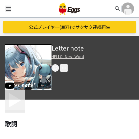
search
menu
公式プレイヤー(無料)でサクサク連続再生
Letter note
HELLO_New_Word
歌詞