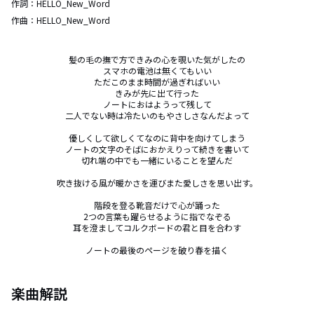
作詞：
HELLO_New_Word
作曲：
HELLO_New_Word
髪の毛の撫で方できみの心を覗いた気がしたの

スマホの電池は無くてもいい

ただこのまま時間が過ぎればいい

きみが先に出て行った

ノートにおはようって残して

二人でない時は冷たいのもやさしさなんだよって

優しくして欲しくてなのに背中を向けてしまう

ノートの文字のそばにおかえりって続きを書いて

切れ端の中でも一緒にいることを望んだ

吹き抜ける風が暖かさを運びまた愛しさを思い出す。

階段を登る靴音だけで心が踊った

2つの言葉も躍らせるように指でなぞる

耳を澄ましてコルクボードの君と目を合わす

ノートの最後のページを破り春を描く
楽曲解説