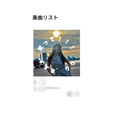
楽曲リスト
笑って
BellLiLiwithchoco