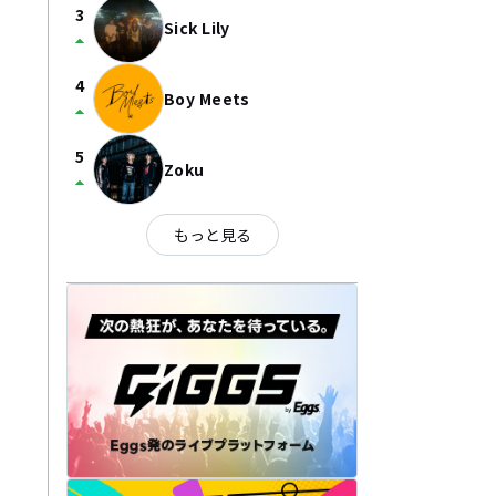
3
Sick Lily
arrow_drop_up
4
Boy Meets
arrow_drop_up
5
Zoku
arrow_drop_up
もっと見る