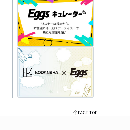
PAGE TOP