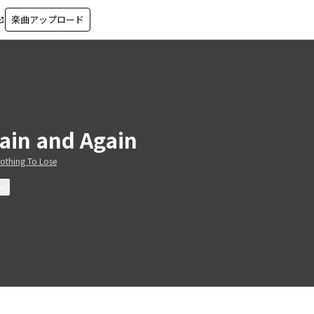
楽曲アップロード
in_new
ain and Again
othing To Lose