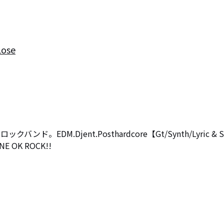
Lose
。EDM.Djent.Posthardcore【Gt/Synth/Lyric & S
E OK ROCK!!