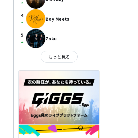
arrow_drop_up
4
Boy Meets
arrow_drop_up
5
Zoku
arrow_drop_up
もっと見る