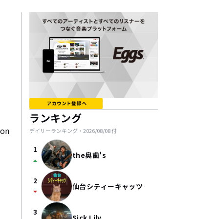
ランキング
on
デイリーランキング・
2026/08/08
付
1
the奥歯's
arrow_drop_up
2
仙台シティーキャッツ
arrow_drop_down
3
Sick Lily