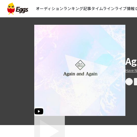
オーディション
ランキング
記事
タイムライン
ライブ情報
open_
Ag
Have N