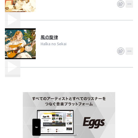
風の旋律
Halka no Sekai