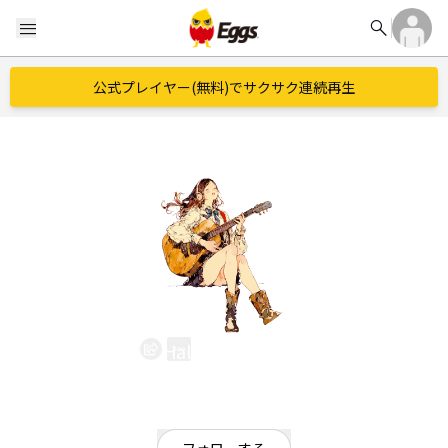
search
menu
公式プレイヤー(無料)でサクサク連続再生
Halka no Sekai
EggsID：
HalkanoSekai
0
フォロワー