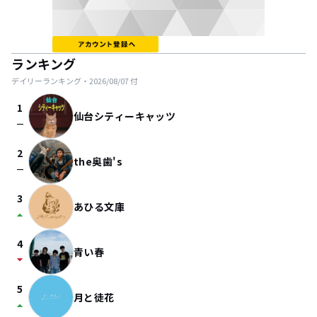
ランキング
デイリーランキング・
2026/08/07
付
1
仙台シティーキャッツ
check_indeterminate_small
2
the奥歯's
check_indeterminate_small
3
あひる文庫
arrow_drop_up
4
青い春
arrow_drop_down
5
月と徒花
arrow_drop_up