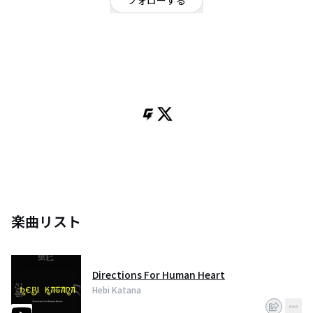
フォローする
東京都
ハードロック・ヘビーメタル
/
ジャズ
OFFICIAL WEBSITE
Tokyo samurai doom!
‘20年1stアルバムリリース。
Italy argonauta recordsよりレコードリリース
アルゼンチン ruidoteka records, US forbiddennolace recordsよりカセット
リリース！
楽曲リスト
Directions For Human Heart
Hebi Katana