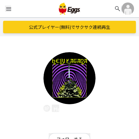
search
menu
公式プレイヤー(無料)でサクサク連続再生
Hebi Katana
EggsID：
Hebikatana
0
フォロワー