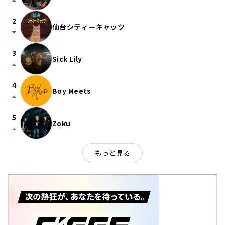
arrow_drop_up
2
仙台シティーキャッツ
arrow_drop_down
3
Sick Lily
arrow_drop_up
4
Boy Meets
arrow_drop_up
5
Zoku
arrow_drop_up
もっと見る