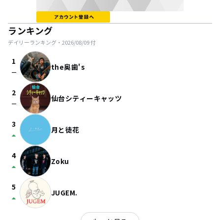
ランキング
デイリーランキング・
2026/08/09
付
1
the奥歯's
check_indeterminate_small
2
仙台シティーキャッツ
check_indeterminate_small
3
月と徒花
arrow_drop_up
4
Zoku
arrow_drop_up
5
JUGEM.
arrow_drop_up