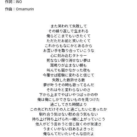
作詞：
INO
作曲：
Omamurin
また笑われて失敗して

その繰り返しで生まれる

俺らどこまでもいきたくて

ただただお前と笑いたくて

これからもなにかとあるから

お互い手を取り合っていこうな

心に刻み込むタトゥー

死なない限り消せない夢は

耳鳴りが止まない朝も

叫んでも届かなかった夜も

今覆せば経験に変わると信じて

失敗した数許せる数

夢が叶うその時も歌ってるんだ

それは今と変わらないのさ

下から上までやばいやつばっかの中

俺は俺にしかできないものを見つけた

過ごしてきた時間より

この先どれだけその人と過ごしたいと思ったか

馴れ合う気はない慰め合う気もない

持ち上げ持ち上げられ一緒に上がっていこう

他人がどう言おうと信じ抜くのが友達さ

うまくいかない日あるよきっと

俺なんてだいたいそんな日だよ
