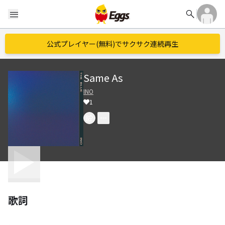
search
menu
公式プレイヤー(無料)でサクサク連続再生
Same As
INO
1
歌詞