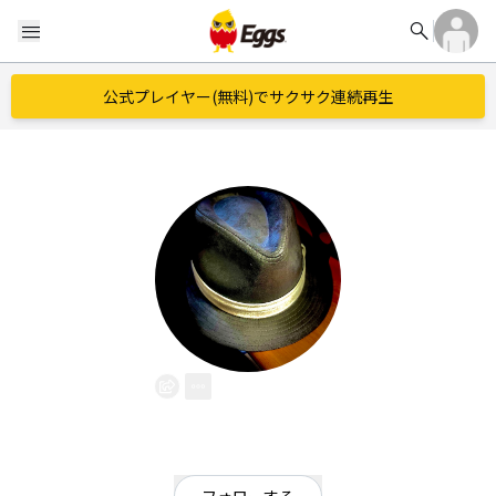
search
menu
公式プレイヤー(無料)でサクサク連続再生
dAIgO.
EggsID：
JackJmon
13
フォロワー