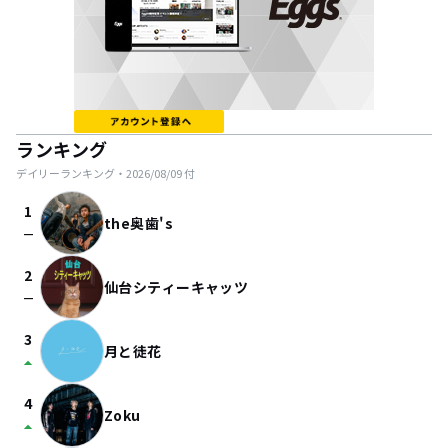
ランキング
デイリーランキング・
2026/08/09
付
1
the奥歯's
check_indeterminate_small
2
仙台シティーキャッツ
check_indeterminate_small
3
月と徒花
arrow_drop_up
4
Zoku
arrow_drop_up