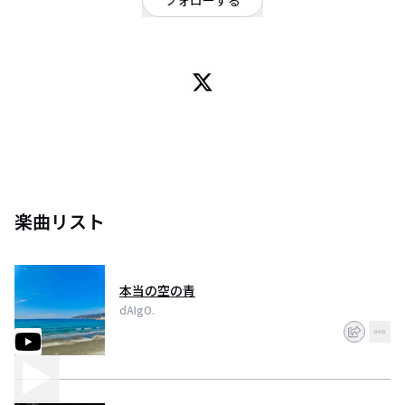
フォローする
Sleep⇄Night Ba.
One-LifeTrip Ba.
The BLuE Ba.
The Teddy Picker Ba.
楽曲リスト
本当の空の青
dAIgO.