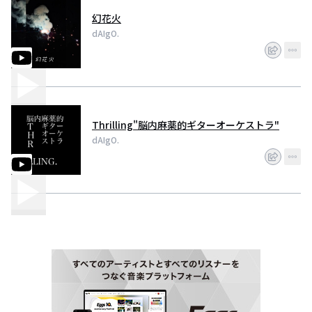
幻花火
dAIgO.
Thrilling"脳内麻薬的ギターオーケストラ"
dAIgO.