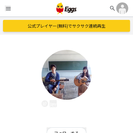
search
menu
公式プレイヤー(無料)でサクサク連続再生
JerryfishMoon
EggsID：
JerryfishMoonjp
6
フォロワー