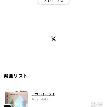
フォローする
神奈川県
ポップ
/
シンガーソングライター
OFFICIAL WEBSITE
男女J-POP 2017年〜活動開始/ サオリ(vo.g),トモ(b.cho)
アコギとアコべのユニット
2018年 世界一のプラネタリウムでワンマンライブ開催など活動を広げている
楽曲リスト
アカルイミライ
JerryfishMoon