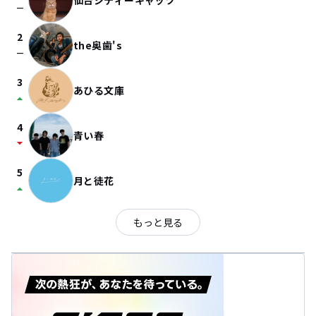
仙台シティーキャッツ
check_indeterminate_small
2
the奥歯's
check_indeterminate_small
3
あひる文庫
arrow_drop_up
4
青い春
arrow_drop_down
5
月と徒花
arrow_drop_up
もっと見る