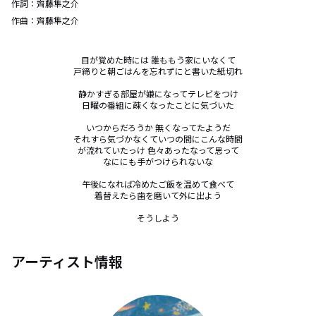
作詞：
齊藤隼之介
作曲：
齊藤隼之介
目が覚めた時には 誰ももう家にいなくて

戸締りと朝ごはんを忘れずにと書いた紙切れ

静かすぎる部屋が嫌になってテレビをつけ

日曜の番組に疎くなったことに気づいた

いつからだろうか 無くなってたようだ

それすら気づかなくていつの間にこんな時間

が流れていたっけ 色々あったなって思って

なににも手がつけられないな

午後になれば冷めたご飯を温めて食べて

着替えたら歯を磨いて外に出よう

そうしよう
アーティスト情報