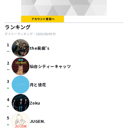
ランキング
デイリーランキング・
2026/08/09
付
1
the奥歯's
check_indeterminate_small
2
仙台シティーキャッツ
check_indeterminate_small
3
月と徒花
arrow_drop_up
4
Zoku
arrow_drop_up
5
JUGEM.
arrow_drop_up