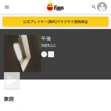
search
menu
公式プレイヤー(無料)でサクサク連続再生
午後
齊藤隼之介
歌詞