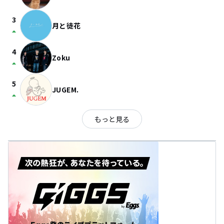
3
月と徒花
arrow_drop_up
4
Zoku
arrow_drop_up
5
JUGEM.
arrow_drop_up
もっと見る