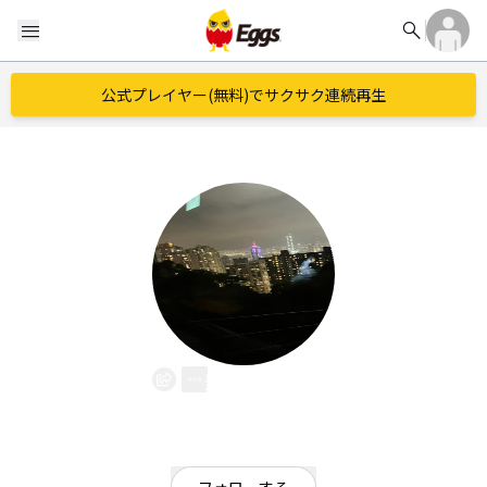
search
menu
公式プレイヤー(無料)でサクサク連続再生
影森壱樹
EggsID：
Kagemori
0
フォロワー