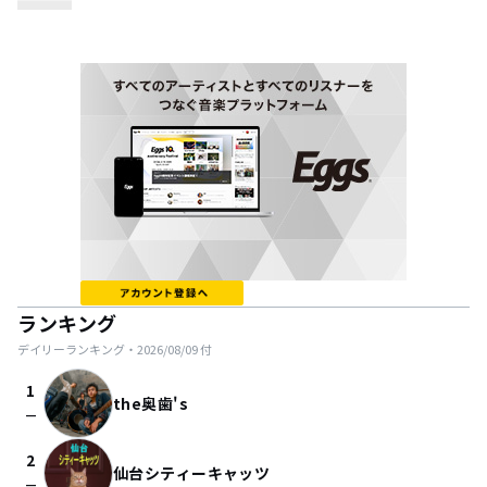
ランキング
デイリーランキング・
2026/08/09
付
1
the奥歯's
check_indeterminate_small
2
仙台シティーキャッツ
check_indeterminate_small