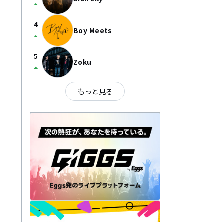
arrow_drop_up
4
Boy Meets
arrow_drop_up
5
Zoku
arrow_drop_up
もっと見る