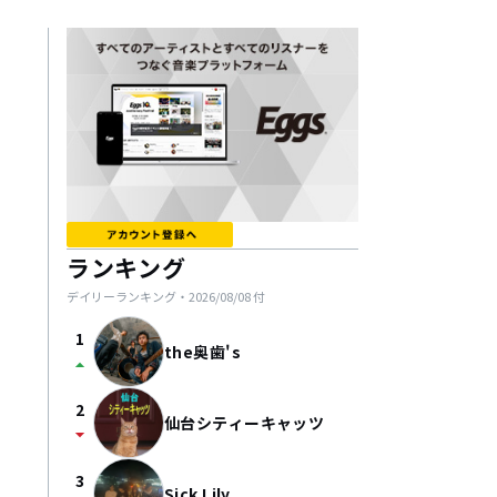
ランキング
デイリーランキング・
2026/08/08
付
1
the奥歯's
arrow_drop_up
2
仙台シティーキャッツ
arrow_drop_down
3
Sick Lily