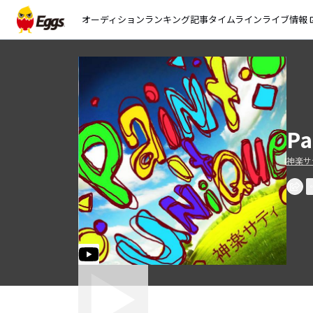
オーディション
ランキング
記事
タイムライン
ライブ情報
open_
Pa
神楽サ