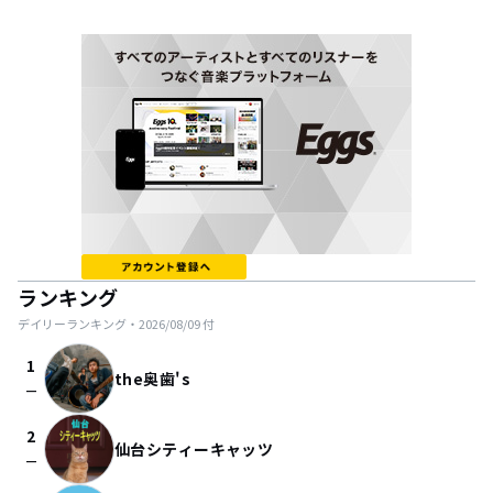
ランキング
デイリーランキング・
2026/08/09
付
1
the奥歯's
check_indeterminate_small
2
仙台シティーキャッツ
check_indeterminate_small