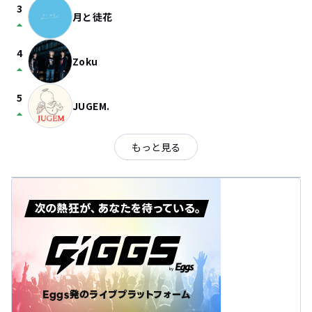
3
月と徒花
arrow_drop_up
4
Zoku
arrow_drop_up
5
JUGEM.
arrow_drop_up
もっと見る