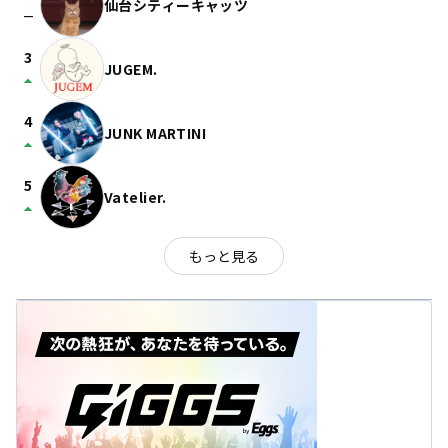
仙台シティーキャッツ
check_indeterminate_small
3
JUGEM.
arrow_drop_up
4
JUNK MARTINI
arrow_drop_up
5
Vatelier.
arrow_drop_up
もっと見る