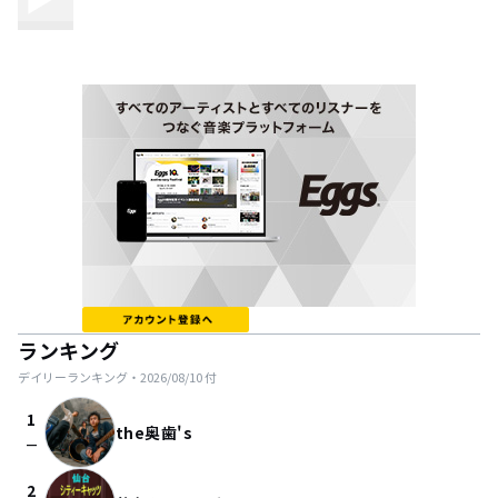
ランキング
デイリーランキング・
2026/08/10
付
1
the奥歯's
check_indeterminate_small
2