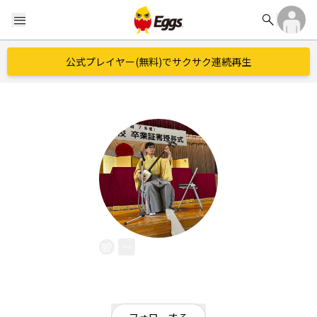
search
menu
公式プレイヤー(無料)でサクサク連続再生
川上浩市
EggsID：
Kouichiw7
0
フォロワー