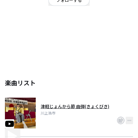
フォローする
千葉県
ポップ
/
シンガーソングライター
/
純邦楽
三味線奏者(津軽、長唄)
1995年9月19日、千葉県市原市出身。
津軽三味線全国大会にて日本一7回。
第8回千葉市芸術文化新人賞受賞。
2014年4月より2018年3月まで東京藝術大学音楽学部邦楽科に在籍。
現在は「伝統と革新」をテーマに三味線を使った新しい音楽の制作にも挑戦
中。
楽曲リスト
津軽じょんから節 曲弾(きょくびき)
川上浩市