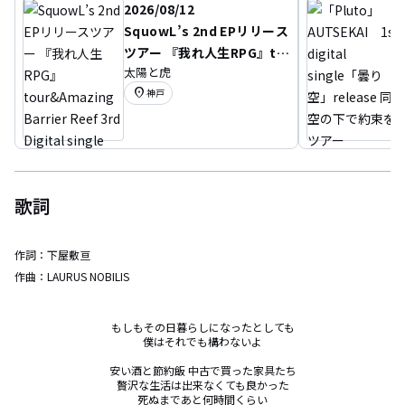
2026/08/12
SquowL’s 2nd EPリリース
ツアー 『我れ人生RPG』to
太陽と虎
ur&Amazing Barrier Ree
location_on
神戸
f 3rd Digital single 「Nig
ella」Release Tour “花束
を君に”
歌詞
作詞：
下屋敷亘
作曲：
LAURUS NOBILIS
もしもその日暮らしになったとしても

僕はそれでも構わないよ

安い酒と節約飯 中古で買った家具たち

贅沢な生活は出来なくても良かった

死ぬまであと何時間くらい
