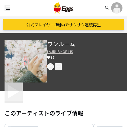
search
menu
公式プレイヤー(無料)でサクサク連続再生
ワンルーム
LAURUS NOBILIS
17
このアーティストのライブ情報