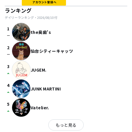
ランキング
デイリーランキング・
2026/08/10
付
1
the奥歯's
check_indeterminate_small
2
仙台シティーキャッツ
check_indeterminate_small
3
JUGEM.
arrow_drop_up
4
JUNK MARTINI
arrow_drop_up
5
Vatelier.
arrow_drop_up
もっと見る