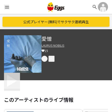
search
menu
公式プレイヤー(無料)でサクサク連続再生
愛憎
LAURUS NOBILIS
15
このアーティストのライブ情報