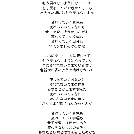
もう戻れないようになっていた

もし戻ることができたとしても

出会った頃にはもう戻れないよな

変わっていく景色も

変わっていくあなたも

全てを愛し抜きたいんだよ

変わっていく歩幅も

変わっていく自分も

全てを愛し抜けるかな

いつの間にか二人は変わって

もう戻れないようになっていた

まだ変われないままでいる僕は

色褪せた青のようで情けなかった

変わっていくあなたと

変われないままの僕を

愛すことが出来ず憎んだ

変わっていくあなたに

変われないままの僕は

きっとまだ愛されたかったんだ

変わっていく景色も

変わっていく歩幅も

全てを愛し抜きたかった

変わらないままの景色と

あなたと歩幅と僕なら愛せたのかな
