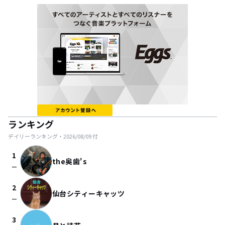
ランキング
デイリーランキング・
2026/08/09
付
1
the奥歯's
check_indeterminate_small
2
仙台シティーキャッツ
check_indeterminate_small
3