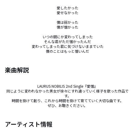
愛したかった

愛せなかった

僕は弱かった

僕が憎かった

いつの間にか変わってしまった

そんな君がただ憎かったんだ

変わってしまった君に気づけないままでいた

僕のことはもっと憎いんだ
楽曲解説
LAURUS NOBILIS 2nd Single『愛憎』

同じように変われなかった男女が徐々にすれ違っていく様子を歌った作品で
す。

時間を掛けて創り、これから時間を掛けて育てていく大切な曲です。

ぜひ、お聴きください。
アーティスト情報