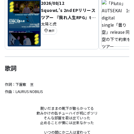
2026/08/12
SquowL’s 2nd EPリリース
ツアー 『我れ人生RPG』to
太陽と虎
ur&Amazing Barrier Ree
location_on
神戸
f 3rd Digital single 「Nig
ella」Release Tour “花束
を君に”
歌詞
作詞：
下屋敷 亘
作曲：
LAURUS NOBILIS
脱いだままの靴下が散らかってる

飲みかけの缶チューハイが机にポツリ

そんな部屋を君は出ていった

止めることが僕には出来なかった

いつの間にか二人は変わって
