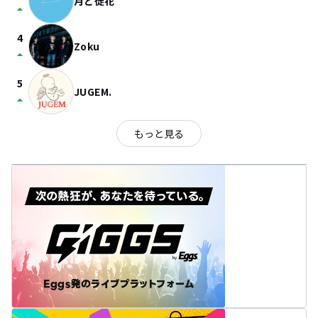
月と徒花
arrow_drop_up
4
Zoku
arrow_drop_up
5
JUGEM.
arrow_drop_up
もっと見る