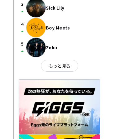
3
Sick Lily
arrow_drop_up
4
Boy Meets
arrow_drop_up
5
Zoku
arrow_drop_up
もっと見る