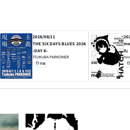
2026/08/11
20
THE SIX DAYS BLUES 2026
mo
-DAY 6-
0
TSUKUBA PARKDINER
mo
location_on
location
茨城