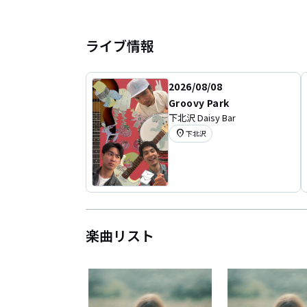
ライブ情報
2026/08/08
Groovy Park
下北沢 Daisy Bar
location_on
下北沢
楽曲リスト