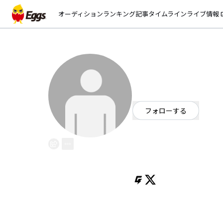
オーディション
ランキング
記事
タイムライン
ライブ情報
open_
LEVELTEN
EggsID：
LEVELTEN
2
フォロワー
フォローする
茨城県
ロック
/
オルタナティブ
OFFICIAL WEBSITE
レベルテン。2024年、茨城県つ
USオルタナティヴ・シューゲイ