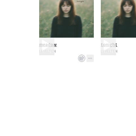
meadow
tonight
LEVELTEN
LEVELTEN