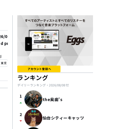
26/08/23
2026/09/25
d presents「HATCH3
下北沢ERA PRE. C’est l
」
e! Vol.25 〜 さすらいろ
d
shimokitazawa ERA
mini album 「Mitfre
_on
location_on
東京
下北沢
e」 release tour 〜 
たねの魔法ツアー』
ランキング
デイリーランキング・
2026/08/08
付
1
the奥歯's
arrow_drop_up
2
仙台シティーキャッツ
arrow_drop_down