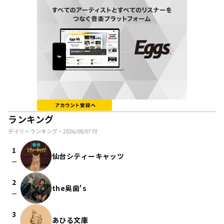
ランキング
デイリーランキング・
2026/08/07
付
1
仙台シティーキャッツ
check_indeterminate_small
2
the奥歯's
check_indeterminate_small
3
あひる文庫