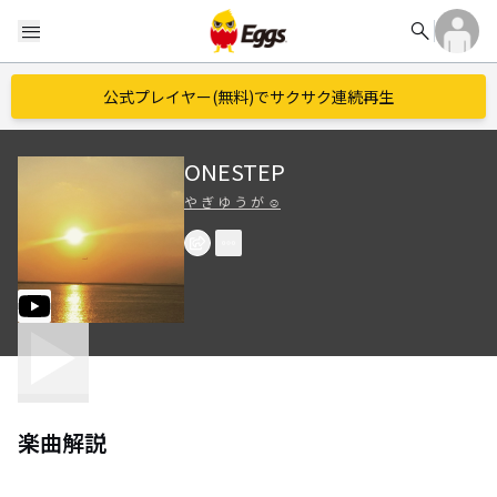
search
menu
公式プレイヤー(無料)でサクサク連続再生
ONESTEP
や ぎ ゆ う が ︎︎☺︎
楽曲解説