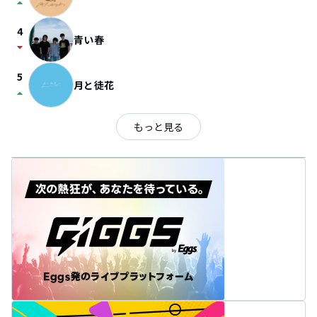
arrow_drop_up
4
青い春
arrow_drop_down
5
月と徒花
arrow_drop_up
もっと見る