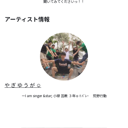
聞いてみてくださいっ！！
アーティスト情報
や ぎ ゆ う が ︎︎☺︎
ーI am singer &star; 小禄 芸教 ︎３年☺︎✌︎︎ﾊﾞﾚｰ     荒野行動