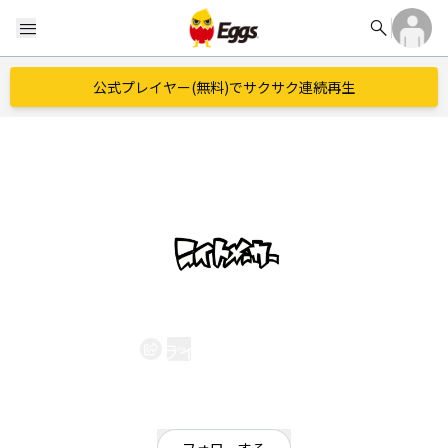
search
menu
公式プレイヤー(無料)でサクサク連続再生
ライトメーカー
EggsID：
LIGhtmAKer_ogw
102
フォロワー