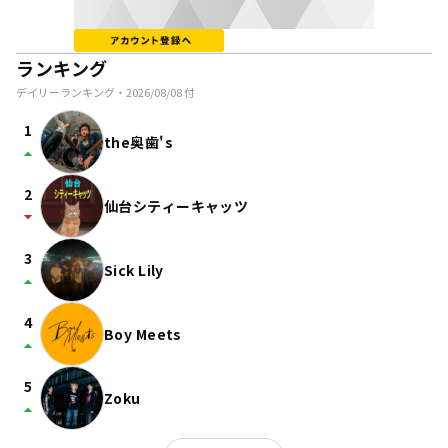
ランキング
デイリーランキング・
2026/08/08
付
1
the奥歯's
arrow_drop_up
2
仙台シティーキャッツ
arrow_drop_down
3
Sick Lily
arrow_drop_up
4
Boy Meets
arrow_drop_up
5
Zoku
arrow_drop_up