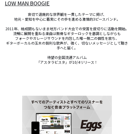
LOW MAN BOOGIE
哀切で退廃的な世界観を一貫したテーマに掲げ、

地元・愛知を中心に着実にその歩を進める激情的3ピースバンド。

2011年、結成間もないまま地方バンド大会での受賞を皮切りに活動を開始。

流暢に展開を重ねる楽曲は無骨なギターロックを基調としながらも

フォークやガレージサウンドを内包した唯一無二の個性を放ち、

ギターボーカルの玉木の鋭利な歌声が、強く、切ないメッセージとして聴き
手へと届く。

待望の全国流通アルバム

「アスタラビスタ」が10/4リリース！