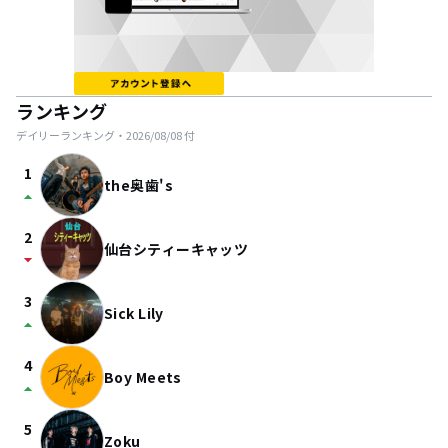
ランキング
デイリーランキング・
2026/08/08
付
1
the奥歯's
arrow_drop_up
2
仙台シティーキャッツ
arrow_drop_down
3
Sick Lily
arrow_drop_up
4
Boy Meets
arrow_drop_up
5
Zoku