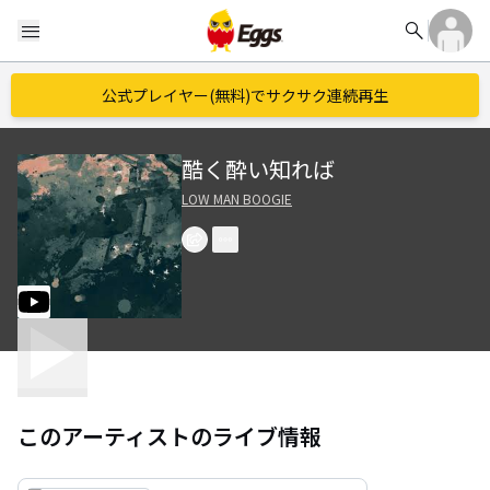
search
menu
公式プレイヤー(無料)でサクサク連続再生
酷く酔い知れば
LOW MAN BOOGIE
このアーティストのライブ情報