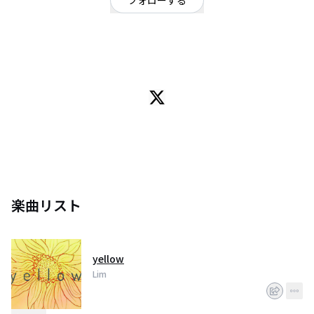
フォローする
大阪府
オルタナティブ
大阪 4ピースバンド Lim (リム) Vo.(16) 【@iwashita_mai】Gt.(18)
【@nkmrtic_guitar 】Ba.(18) 【@hirocky09232 】Dr.(18) 【@yasuodr】
楽曲リスト
yellow
Lim