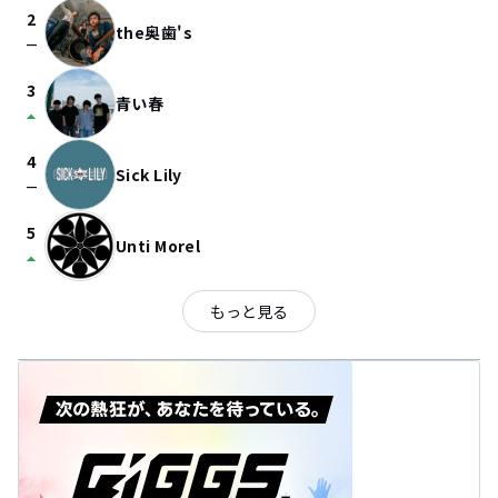
2
the奥歯's
check_indeterminate_small
3
青い春
arrow_drop_up
4
Sick Lily
check_indeterminate_small
5
Unti Morel
arrow_drop_up
もっと見る