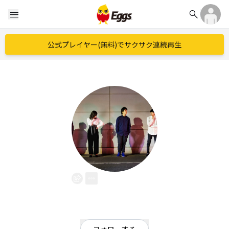
search
menu
公式プレイヤー(無料)でサクサク連続再生
Lim
EggsID：
Lim_Osaka
31
フォロワー