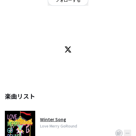
フォローする
東京都
ロック
/
ポップ
OFFICIAL WEBSITE
中毒者続出中！？
ライブやりたくない系新感覚エンタメバンド、Love Merry GoRound(通称ラ
ブメリ)です！
Vo.うっちー内田/Key.姫/Key.アキ/Gt.リョウヘイ/Dr.ムー近藤/Baなおみ
男女6人でどったんばったん大騒ぎしてます。
楽曲リスト
Winter Song
Love Merry GoRound