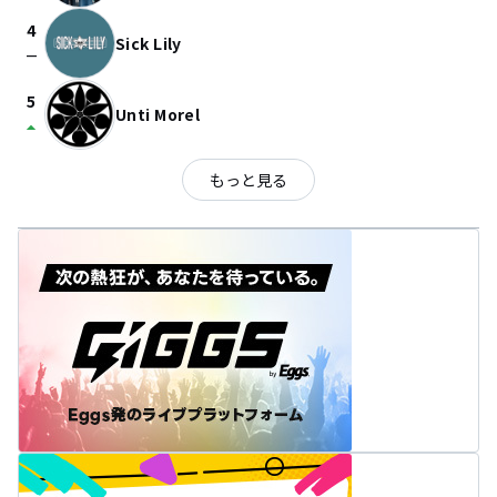
4
Sick Lily
check_indeterminate_small
5
Unti Morel
arrow_drop_up
もっと見る