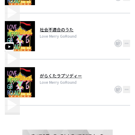
社会不適合のうた
Love Merry GoRound
がらくたラプソディー
Love Merry GoRound