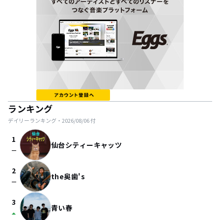
ランキング
デイリーランキング・
2026/08/06
付
1
仙台シティーキャッツ
check_indeterminate_small
2
the奥歯's
check_indeterminate_small
3
青い春
arrow_drop_up