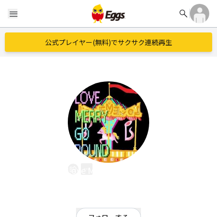
search
menu
公式プレイヤー(無料)でサクサク連続再生
Love Merry GoRound
EggsID：
LoveMerryGoR
15
フォロワー