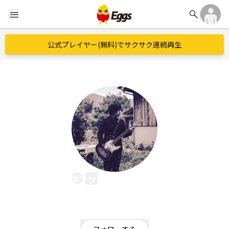
search
menu
公式プレイヤー(無料)でサクサク連続再生
マンションフリークス
EggsID：
MANSIONFREAKS
2
フォロワー