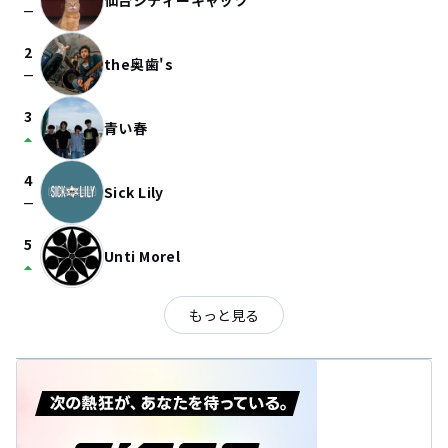
仙台シティーキャッツ
check_indeterminate_small
2
the奥歯's
check_indeterminate_small
3
青い春
arrow_drop_up
4
Sick Lily
check_indeterminate_small
5
Unti Morel
arrow_drop_up
もっと見る