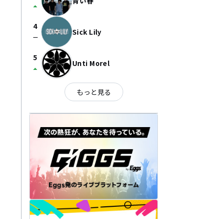
青い春
arrow_drop_up
4
Sick Lily
check_indeterminate_small
5
Unti Morel
arrow_drop_up
もっと見る