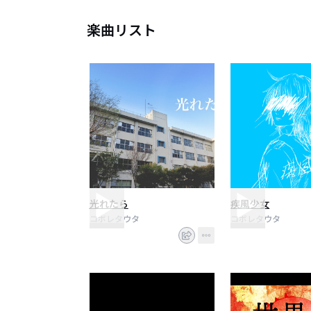
楽曲リスト
光れたら
疾風少女
コボレタウタ
コボレタウタ