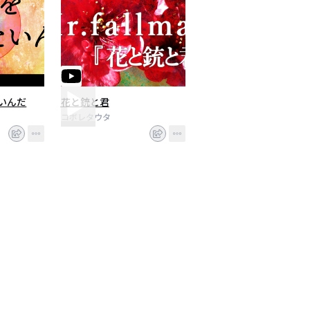
いんだ
花と銃と君
コボレタウタ