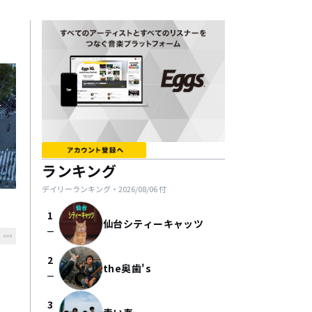
ランキング
デイリーランキング・
2026/08/06
付
1
仙台シティーキャッツ
check_indeterminate_small
2
the奥歯's
check_indeterminate_small
3