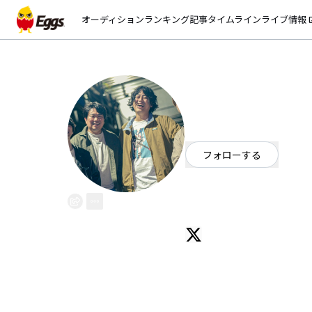
オーディション
ランキング
記事
タイムライン
ライブ情報
open_
コボレタウタ
EggsID：
MFM_official_
6
フォロワー
フォローする
東京都
ギターロック
/
オルタナ
心から溢れ出たモノを唄ってます
#コボレタウタ