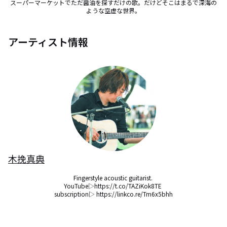
スーパーマーケットでただ醤油を探すだけの歌。だけどそこはまるで深海の
ような空虚な世界。
アーティスト情報
木挽真典
Fingerstyle acoustic guitarist. 

YouTube▷https://t.co/TAZiKok8TE 

subscription▷ https://linkco.re/Tm6x5bhh