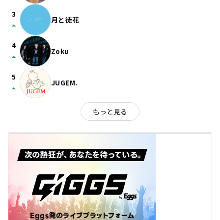
3
月と徒花
arrow_drop_up
4
Zoku
arrow_drop_up
5
JUGEM.
arrow_drop_up
もっと見る