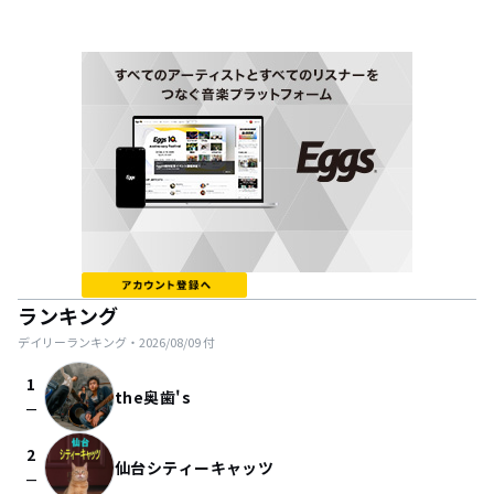
ランキング
デイリーランキング・
2026/08/09
付
1
the奥歯's
check_indeterminate_small
2
仙台シティーキャッツ
check_indeterminate_small