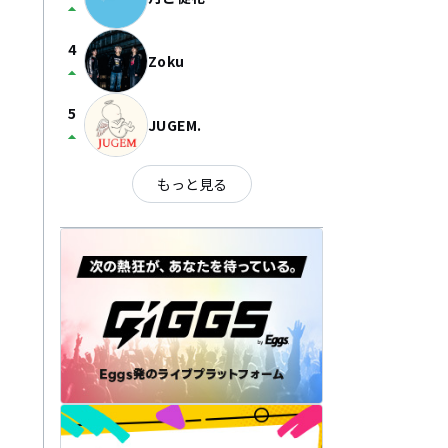
arrow_drop_up
4
Zoku
arrow_drop_up
5
JUGEM.
arrow_drop_up
もっと見る