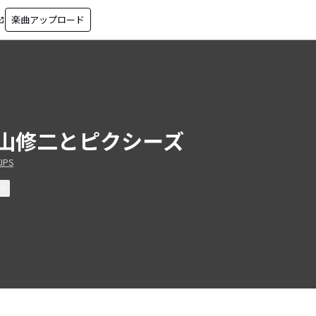
楽曲アップロード
in_new
山修二とピクシーズ
IPS