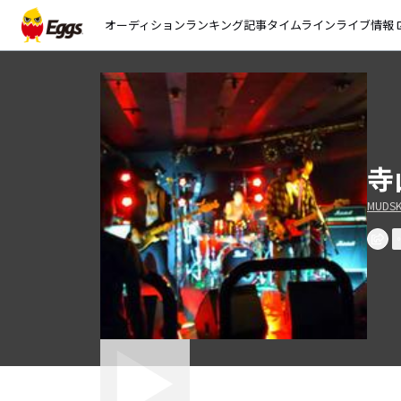
オーディション
ランキング
記事
タイムライン
ライブ情報
open_
寺
MUDSK