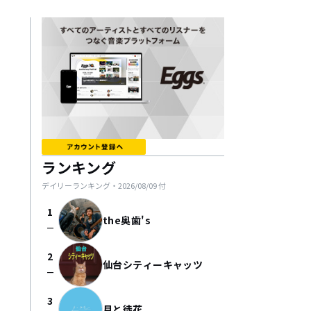
ランキング
デイリーランキング・
2026/08/09
付
1
the奥歯's
check_indeterminate_small
2
仙台シティーキャッツ
check_indeterminate_small
3
月と徒花