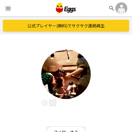
search
menu
公式プレイヤー(無料)でサクサク連続再生
Ma2Lic4
EggsID：
Ma2Lic4
1
フォロワー