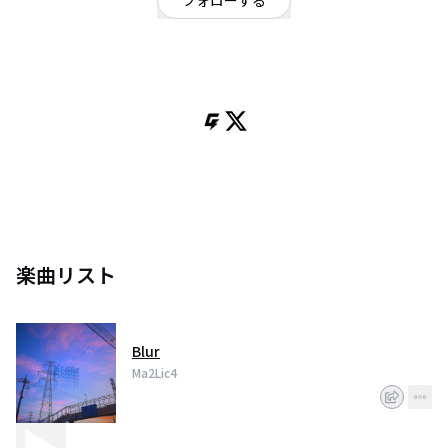
フォローする
東京都
パンク・メロコア・ハードコア
/
オルタナティブ
violence groovy "MELODIC" society
楽曲リスト
Blur
Ma2Lic4