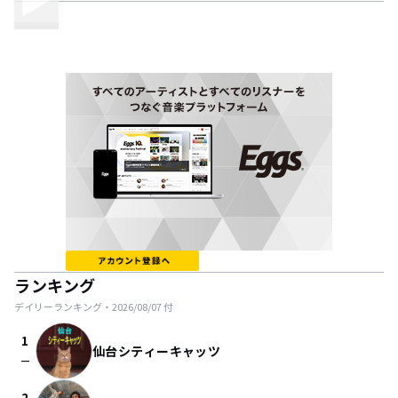
ランキング
デイリーランキング・
2026/08/07
付
1
仙台シティーキャッツ
check_indeterminate_small
2