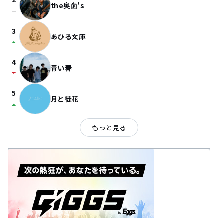
the奥歯's
check_indeterminate_small
3
あひる文庫
arrow_drop_up
4
青い春
arrow_drop_down
5
月と徒花
arrow_drop_up
もっと見る