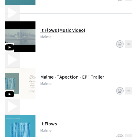
It Flows (Music Video)
Malme
Malme - "Apection - EP" Trailer
Malme
It Flows
Malme