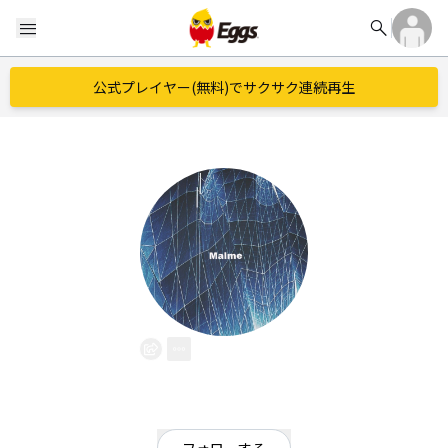
search
menu
公式プレイヤー(無料)でサクサク連続再生
Malme
EggsID：
Malme
2
フォロワー