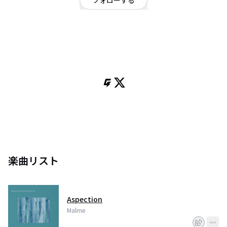
フォローする
東京都
ロック
OFFICIAL WEBSITE
カヤノ(Syn.Smp)、ツネザワ(Gt.Vo)の2人で札幌にて結成。その後、テラス
(Dr)、ミズカミ(Ba.Syn.Prg)を加えた4人編成で2017年８月より都内を中心に
ライブ活動を行う。
2018年7月14日自主企画「White Birch」より、1st EP "Aspection"をリリー
ス。
2018年10月にも都内にて企画予定。
楽曲リスト
Aspection
Malme