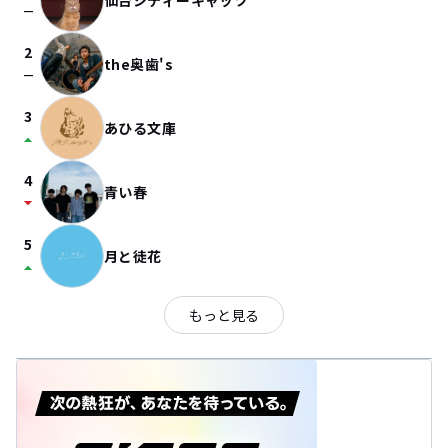
仙台シティーキャッツ
check_indeterminate_small
2
the奥歯's
check_indeterminate_small
3
あひる文庫
arrow_drop_up
4
青い春
arrow_drop_down
5
月と徒花
arrow_drop_up
もっと見る