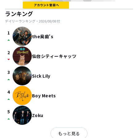
ランキング
デイリーランキング・
2026/08/08
付
1
the奥歯's
arrow_drop_up
2
仙台シティーキャッツ
arrow_drop_down
3
Sick Lily
arrow_drop_up
4
Boy Meets
arrow_drop_up
5
Zoku
arrow_drop_up
もっと見る