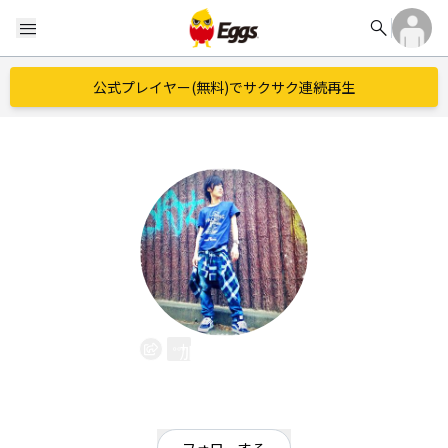
search
menu
公式プレイヤー(無料)でサクサク連続再生
加藤麻由未
EggsID：
MayumiKato
5
フォロワー