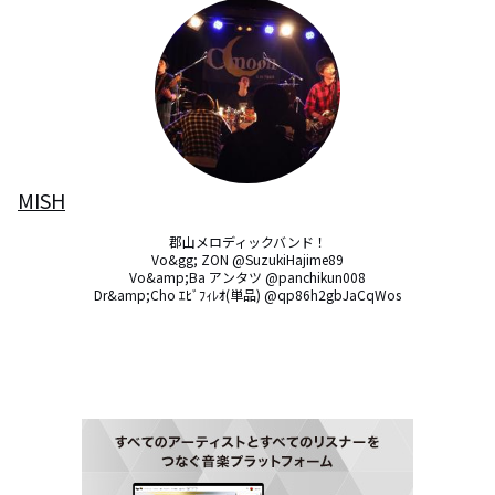
MISH
郡山メロディックバンド！

Vo&gg; ZON @SuzukiHajime89

Vo&amp;Ba アンタツ @panchikun008

Dr&amp;Cho ｴﾋﾞﾌｨﾚｵ(単品) @qp86h2gbJaCqWos