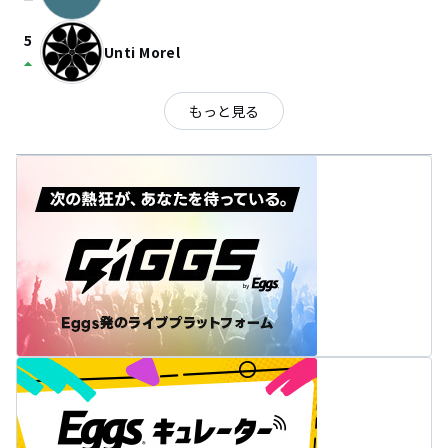
check_indeterminate_small
5
Unti Morel
arrow_drop_up
もっと見る