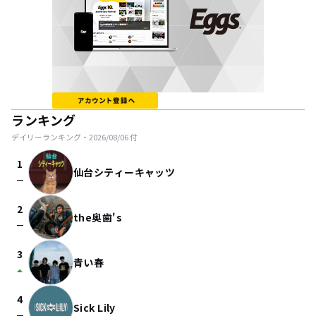
ランキング
デイリーランキング・
2026/08/06
付
1
仙台シティーキャッツ
check_indeterminate_small
2
the奥歯's
check_indeterminate_small
3
青い春
arrow_drop_up
4
Sick Lily