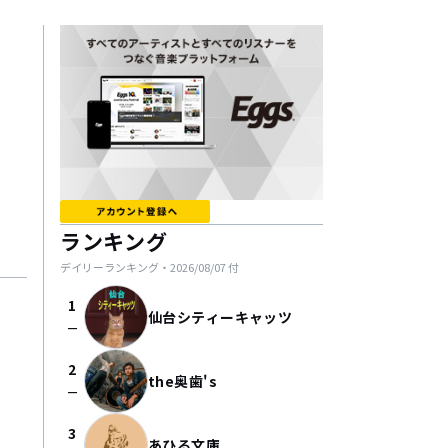
ランキング
デイリーランキング・
2026/08/07
付
1
仙台シティーキャッツ
check_indeterminate_small
2
the奥歯's
check_indeterminate_small
3
あひる文庫