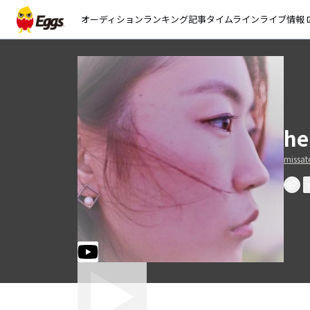
オーディション
ランキング
記事
タイムライン
ライブ情報
open_
he
missat