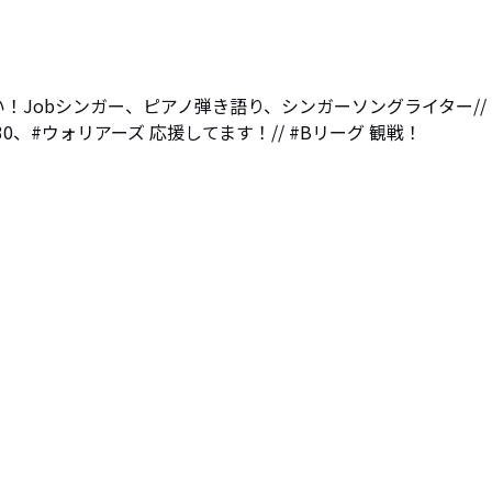
い！Jobシンガー、ピアノ弾き語り、シンガーソングライター// 
n curry#30、#ウォリアーズ 応援してます！// #Bリーグ 観戦！