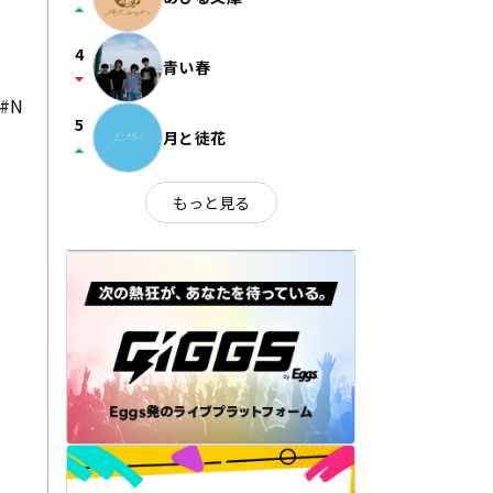
arrow_drop_up
4
青い春
arrow_drop_down
#N
5
月と徒花
arrow_drop_up
もっと見る