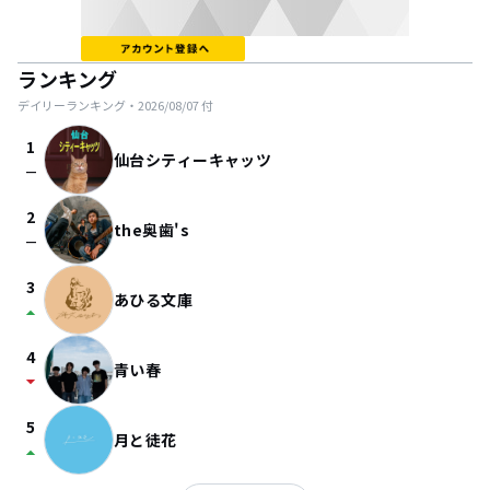
ランキング
デイリーランキング・
2026/08/07
付
1
仙台シティーキャッツ
check_indeterminate_small
2
the奥歯's
check_indeterminate_small
3
あひる文庫
arrow_drop_up
4
青い春
arrow_drop_down
5
月と徒花
arrow_drop_up