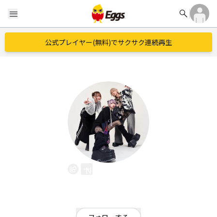
search
menu
公式プレイヤー(無料)でサクサク連続再生
NEONHYPE
EggsID：
NEONHYPE
0
フォロワー