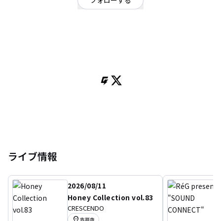
フォローする
東京都
ポップ
/
ダンス・エレクトロ
OFFICIAL WEBSITE
東京で活動する池袋系シティポップバンド&ボカロP。
オリジナル曲やリアレンジ曲をYouTube・ニコニコ動画にUPしてます。
池袋系ってなに？
■vocal:
ちゃんはる
https://twitter.com/hoshinokoharuru
vega.
https://x.com/vega_teu
■music & movie:
小笠原淳
ライブ情報
https://twitter.com/cockykent
2026/08/11
Honey Collection vol.83
CRESCENDO
location_on
吉祥寺