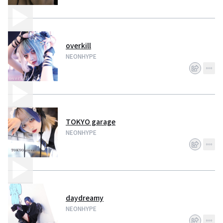
overkill
NEONHYPE
TOKYO garage
NEONHYPE
daydreamy
NEONHYPE