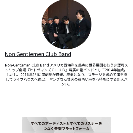
Non Gentlemen Club Band
Non-Gentlemen Club Band アメリカ西海岸を拠点に世界展開を行う非認可ス
トリップ劇場『ヒトヅマンズＣＬＵＢ』専属の箱バンドとして2014年結成。 
しかし、2016年2月に同劇場が摘発、廃業となり、ステージを求めて満を持
してライブハウスへ進出。 ヤングな女性客の黄色い声を心待ちにする新人バ
ンド。