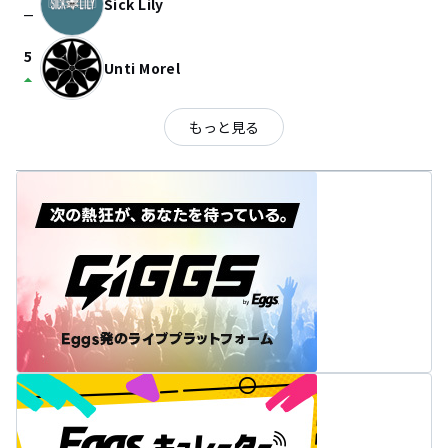
Sick Lily
check_indeterminate_small
5
Unti Morel
arrow_drop_up
もっと見る