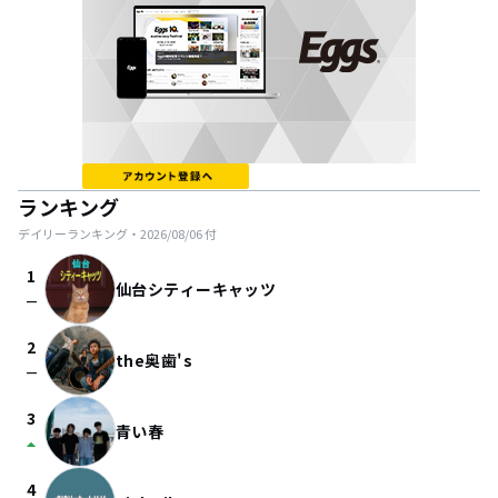
ランキング
デイリーランキング・
2026/08/06
付
1
仙台シティーキャッツ
check_indeterminate_small
2
the奥歯's
check_indeterminate_small
3
青い春
arrow_drop_up
4