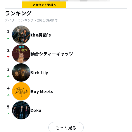
ランキング
デイリーランキング・
2026/08/08
付
1
the奥歯's
arrow_drop_up
2
仙台シティーキャッツ
arrow_drop_down
3
Sick Lily
arrow_drop_up
4
Boy Meets
arrow_drop_up
5
Zoku
arrow_drop_up
もっと見る