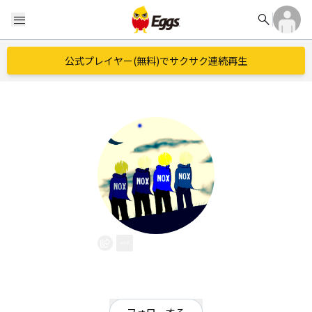
search
menu
公式プレイヤー(無料)でサクサク連続再生
NOX
EggsID：
NOX
0
フォロワー