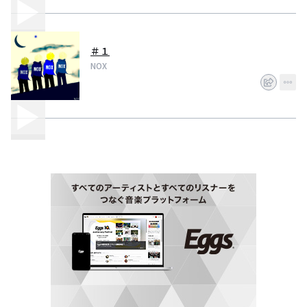
＃１
NOX