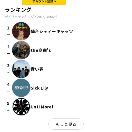
ランキング
デイリーランキング・
2026/08/06
付
1
仙台シティーキャッツ
check_indeterminate_small
2
the奥歯's
check_indeterminate_small
3
青い春
arrow_drop_up
4
Sick Lily
check_indeterminate_small
5
Unti Morel
arrow_drop_up
もっと見る