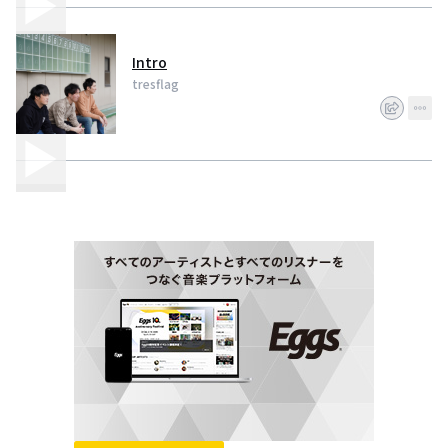
Intro
tresflag