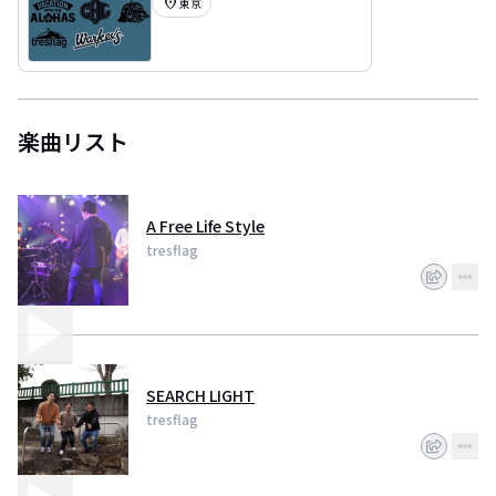
location_on
東京
楽曲リスト
A Free Life Style
tresflag
SEARCH LIGHT
tresflag