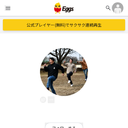
search
menu
公式プレイヤー(無料)でサクサク連続再生
tresflag
EggsID：
Naoki1109
4
フォロワー