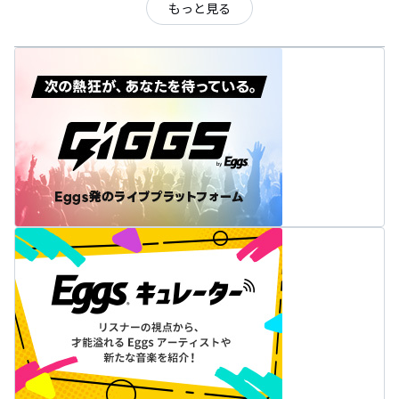
もっと見る