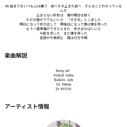
Ah 始まりをいつも心は嫌う　前へその上また前へ　そんなことわかっている
んだ

止まらない秒針は　僕の明日を紡ぐ

ただの強がりでもいいさ　「大丈夫」とこぼした

明日になって歩き出して　明後日になって僕は僕を待った

もう一度準備ができたらまた　歩き出せばいいさ

今舵を切った　また僕を待った

足跡が今微笑む　僕は行方不明
楽曲解説
Noisy art  

Vo&Gt. hyNa

Ba&Vo. JuN

Gt. TeNsei

Dr. KYOYA
アーティスト情報