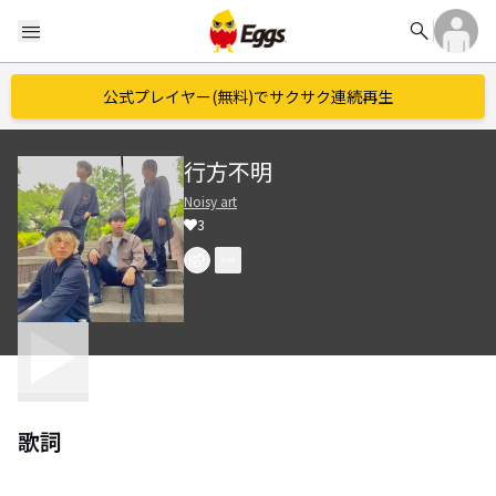
search
menu
公式プレイヤー(無料)でサクサク連続再生
行方不明
Noisy art
3
歌詞