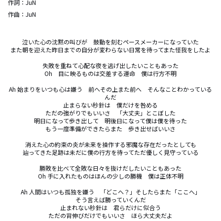
作詞：
JuN
作曲：
JuN
泣いた心の沈黙の叫びが　鼓動を刻むペースメーカーになっていた

また朝を迎えた昨日までの自分が変わらない日常を待ってまた怪我をしたよ

失敗を重ねて心配な夜を逃げ出したいこともあった

Oh　目に映るものは交差する運命　僕は行方不明

Ah 始まりをいつも心は嫌う　前へその上また前へ　そんなことわかっている
んだ

止まらない秒針は　僕だけを咎める

ただの強がりでもいいさ　「大丈夫」とこぼした

明日になって歩き出して　明後日になって僕は僕を待った

もう一度準備ができたらまた　歩き出せばいいさ

消えた心の約束の炎が未来を操作する邪魔な存在だったとしても

辿ってきた足跡は未だに僕の行方を待ってただ優しく見守っている

勝敗を比べて全敗な日々を抜けだしたいこともあった

Oh 手に入れたものはほんの少しの勝機　僕は正体不明

Ah 人間はいつも孤独を嫌う　「どこへ？」そしたらまた「ここへ」

そう言えば勝っていくんだ

止まれない秒針は　君らだけに似合う

ただの背伸びだけでもいいさ　ほら大丈夫だよ
