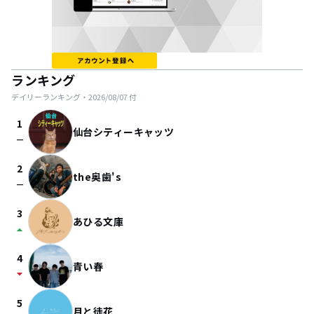
ランキング
デイリーランキング・
2026/08/07
付
1
仙台シティーキャッツ
check_indeterminate_small
2
the奥歯's
check_indeterminate_small
3
あひる文庫
arrow_drop_up
4
青い春
arrow_drop_down
5
月と徒花