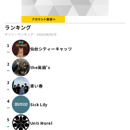
ランキング
デイリーランキング・
2026/08/06
付
1
仙台シティーキャッツ
check_indeterminate_small
2
the奥歯's
check_indeterminate_small
3
青い春
arrow_drop_up
4
Sick Lily
check_indeterminate_small
5
Unti Morel
arrow_drop_up