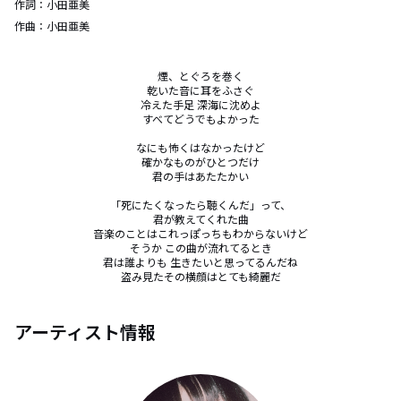
作詞：
小田亜美
作曲：
小田亜美
煙、とぐろを巻く

乾いた音に耳をふさぐ

冷えた手足 深海に沈めよ

すべてどうでもよかった

なにも怖くはなかったけど

確かなものがひとつだけ

君の手はあたたかい

「死にたくなったら聴くんだ」って、

君が教えてくれた曲

音楽のことはこれっぽっちもわからないけど

そうか この曲が流れてるとき

君は誰よりも 生きたいと思ってるんだね

盗み見たその横顔はとても綺麗だ
アーティスト情報