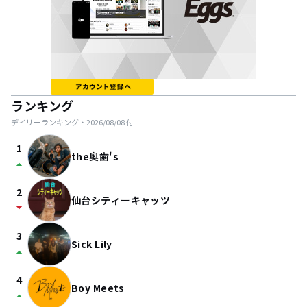
ランキング
デイリーランキング・
2026/08/08
付
1
the奥歯's
arrow_drop_up
2
仙台シティーキャッツ
arrow_drop_down
3
Sick Lily
arrow_drop_up
4
Boy Meets
arrow_drop_up