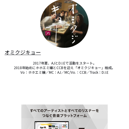
オミクジキョー
2017年夏、AJとD.I.Eで活動をスタート。

2018年始めにホホエミ嬢とCCBを迎え「オミクジキョー」結成。

Vo：ホホエミ嬢／MC：AJ／MC/Vo.：CCB／Track：D.I.E