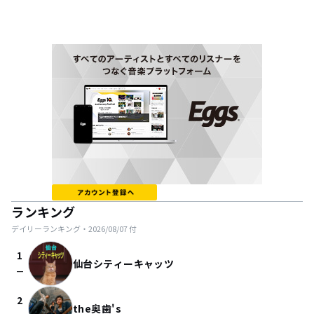
ランキング
デイリーランキング・
2026/08/07
付
1
仙台シティーキャッツ
check_indeterminate_small
2
the奥歯's