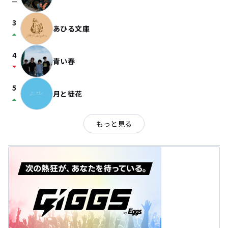
check_indeterminate_small
3
あひる文庫
arrow_drop_up
4
青い春
arrow_drop_down
5
月と徒花
arrow_drop_up
もっと見る