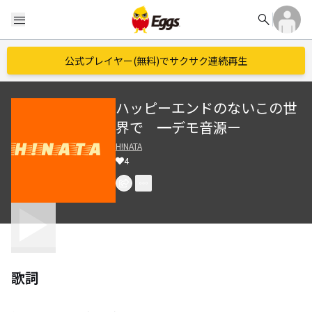
search
menu
公式プレイヤー(無料)でサクサク連続再生
ハッピーエンドのないこの世
界で ━デモ音源ー
H!NATA
4
歌詞