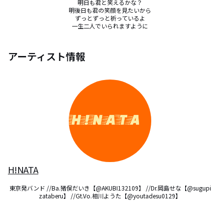
明日も君と笑えるかな？

明後日も君の笑顔を見たいから

ずっとずっと祈っているよ

一生二人でいられますように
アーティスト情報
H!NATA
東京発バンド //Ba.猪俣だいき【@AKUBI132109】 //Dr.岡島せな【@sugupi
zataberu】 //Gt.Vo.相川ようた【@youtadesu0129】