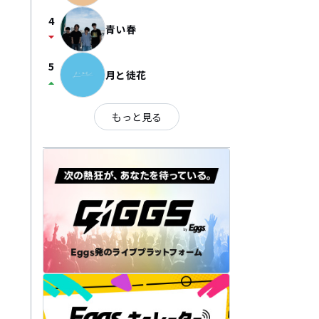
4
青い春
arrow_drop_down
5
月と徒花
arrow_drop_up
もっと見る