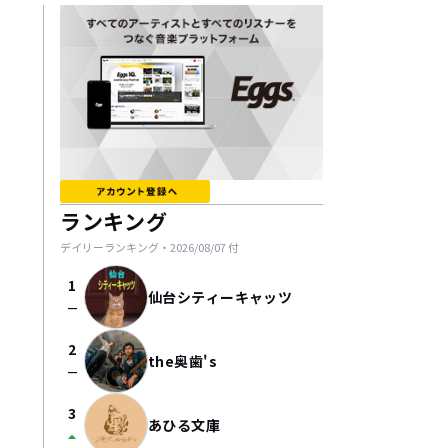
ランキング
デイリーランキング・
2026/08/07
付
1
仙台シティーキャッツ
check_indeterminate_small
2
the奥歯's
check_indeterminate_small
3
あひる文庫
arrow_drop_up