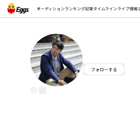
オーディション
ランキング
記事
タイムライン
ライブ情報
open_
ORTO
EggsID：
ORTO
4
フォロワー
フォローする
東京都
茨城県古河市出身。
ソウルフルな歌声で人の心に響か
POPSからJAZZまで様々な曲
次1～2回都内でライブやってる